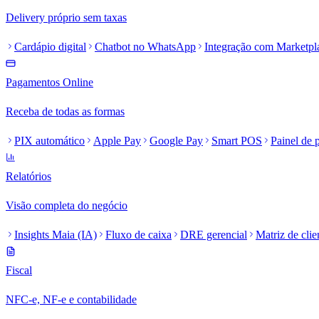
Delivery próprio sem taxas
Cardápio digital
Chatbot no WhatsApp
Integração com Marketpl
Pagamentos Online
Receba de todas as formas
PIX automático
Apple Pay
Google Pay
Smart POS
Painel de
Relatórios
Visão completa do negócio
Insights Maia (IA)
Fluxo de caixa
DRE gerencial
Matriz de clie
Fiscal
NFC-e, NF-e e contabilidade