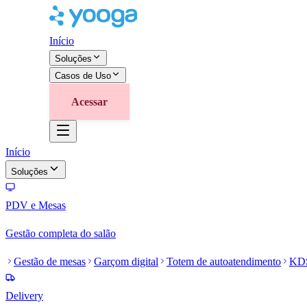
Início
Soluções
Casos de Uso
Acessar
Início
Soluções
PDV e Mesas
Gestão completa do salão
Gestão de mesas
Garçom digital
Totem de autoatendimento
KD
Delivery