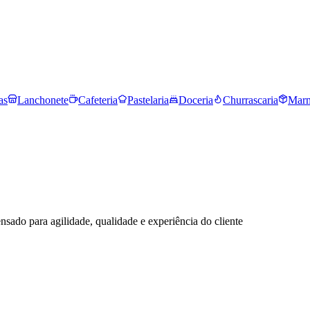
as
Lanchonete
Cafeteria
Pastelaria
Doceria
Churrascaria
Marm
rnas e coffee shops
nsado para agilidade, qualidade e experiência do cliente