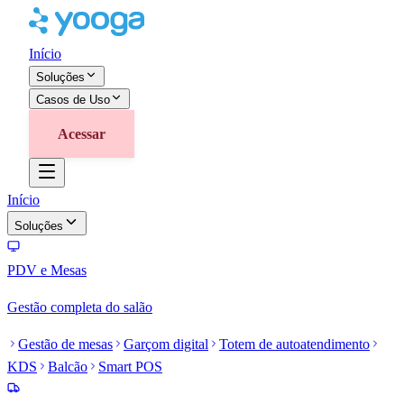
Início
Soluções
Casos de Uso
Acessar
Início
Soluções
PDV e Mesas
Gestão completa do salão
Gestão de mesas
Garçom digital
Totem de autoatendimento
KDS
Balcão
Smart POS