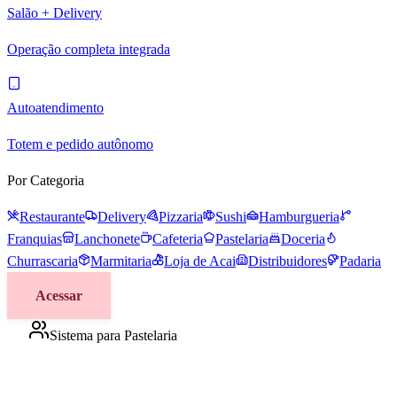
Salão + Delivery
Operação completa integrada
Autoatendimento
Totem e pedido autônomo
Por Categoria
Restaurante
Delivery
Pizzaria
Sushi
Hamburgueria
Franquias
Lanchonete
Cafeteria
Pastelaria
Doceria
Churrascaria
Marmitaria
Loja de Acai
Distribuidores
Padaria
Acessar
Sistema para Pastelaria
Gestão completa para pastelarias e