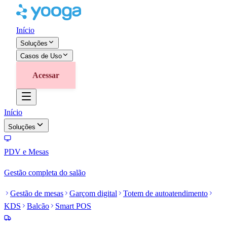
Início
Soluções
Casos de Uso
Acessar
Início
Soluções
PDV e Mesas
Gestão completa do salão
Gestão de mesas
Garçom digital
Totem de autoatendimento
KDS
Balcão
Smart POS