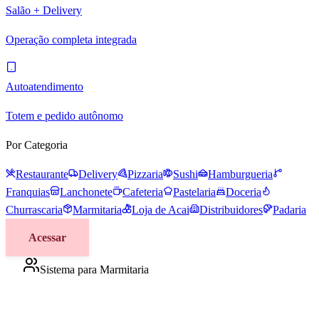
Salão + Delivery
Operação completa integrada
Autoatendimento
Totem e pedido autônomo
Por Categoria
Restaurante
Delivery
Pizzaria
Sushi
Hamburgueria
Franquias
Lanchonete
Cafeteria
Pastelaria
Doceria
Churrascaria
Marmitaria
Loja de Acai
Distribuidores
Padaria
Acessar
Sistema para Marmitaria
Gestão ágil para marmitarias e