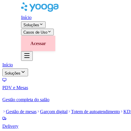
Início
Soluções
Casos de Uso
Acessar
Início
Soluções
PDV e Mesas
Gestão completa do salão
Gestão de mesas
Garçom digital
Totem de autoatendimento
KD
Delivery