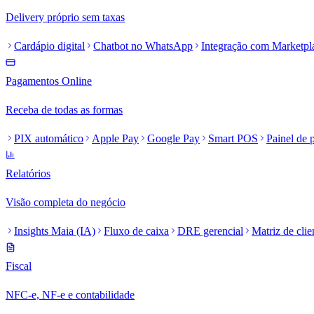
Delivery próprio sem taxas
Cardápio digital
Chatbot no WhatsApp
Integração com Marketpl
Pagamentos Online
Receba de todas as formas
PIX automático
Apple Pay
Google Pay
Smart POS
Painel de
Relatórios
Visão completa do negócio
Insights Maia (IA)
Fluxo de caixa
DRE gerencial
Matriz de clie
Fiscal
NFC-e, NF-e e contabilidade