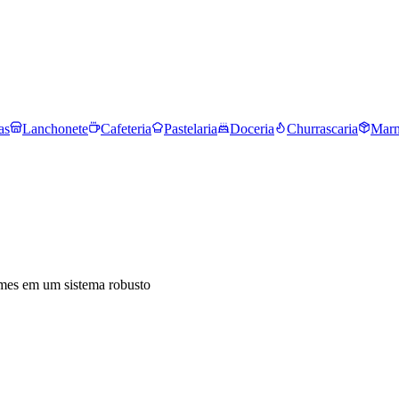
as
Lanchonete
Cafeteria
Pastelaria
Doceria
Churrascaria
Marm
tacados de bebidas
ames em um sistema robusto